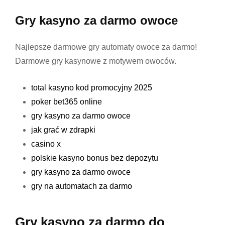
Gry kasyno za darmo owoce
Najlepsze darmowe gry automaty owoce za darmo!
Darmowe gry kasynowe z motywem owoców.
total kasyno kod promocyjny 2025
poker bet365 online
gry kasyno za darmo owoce
jak grać w zdrapki
casino x
polskie kasyno bonus bez depozytu
gry kasyno za darmo owoce
gry na automatach za darmo
Gry kasyno za darmo do