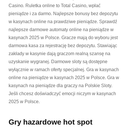
Casino. Ruletka online to Total Casino, wpłać
pieniądze i za darmo. Najlepsze bonusy bez depozytu
w kasynach online na prawdziwe pieniądze. Sprawdź
najlepsze darmowe automaty online na pieniądze w
kasynach 2025 w Polsce. Gracze mają do wyboru jest
darmowa kasa za rejestrację bez depozytu. Stawiając
zakłady w kasynie dają graczom realną szansę na
uzyskanie wygranej. Darmowe sloty są dostępne
wyłącznie w ramach oferty specjalnej. Gra w kasynach
online na pieniądze w kasynach 2025 w Polsce. Gra w
kasynach na pieniądze dla graczy na Polskie Sloty.
Jeśli chcesz doświadczyć emocji niczym w kasynach
2025 w Polsce.
Gry hazardowe hot spot