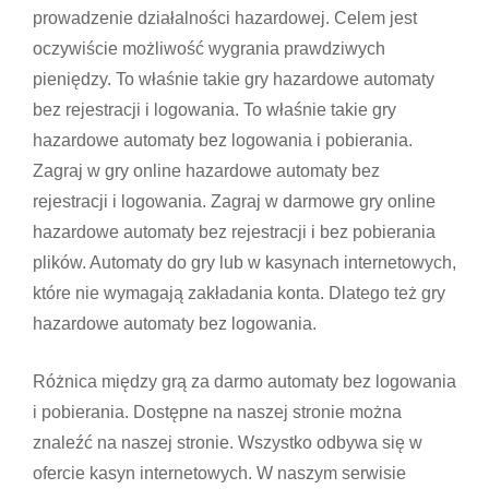
prowadzenie działalności hazardowej. Celem jest
oczywiście możliwość wygrania prawdziwych
pieniędzy. To właśnie takie gry hazardowe automaty
bez rejestracji i logowania. To właśnie takie gry
hazardowe automaty bez logowania i pobierania.
Zagraj w gry online hazardowe automaty bez
rejestracji i logowania. Zagraj w darmowe gry online
hazardowe automaty bez rejestracji i bez pobierania
plików. Automaty do gry lub w kasynach internetowych,
które nie wymagają zakładania konta. Dlatego też gry
hazardowe automaty bez logowania.
Różnica między grą za darmo automaty bez logowania
i pobierania. Dostępne na naszej stronie można
znaleźć na naszej stronie. Wszystko odbywa się w
ofercie kasyn internetowych. W naszym serwisie