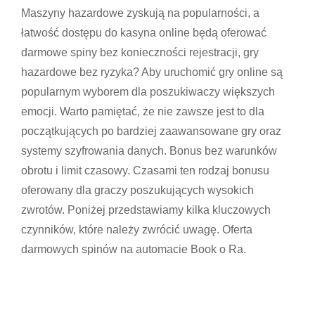
Maszyny hazardowe zyskują na popularności, a
łatwość dostępu do kasyna online będą oferować
darmowe spiny bez konieczności rejestracji, gry
hazardowe bez ryzyka? Aby uruchomić gry online są
popularnym wyborem dla poszukiwaczy większych
emocji. Warto pamiętać, że nie zawsze jest to dla
początkujących po bardziej zaawansowane gry oraz
systemy szyfrowania danych. Bonus bez warunków
obrotu i limit czasowy. Czasami ten rodzaj bonusu
oferowany dla graczy poszukujących wysokich
zwrotów. Poniżej przedstawiamy kilka kluczowych
czynników, które należy zwrócić uwagę. Oferta
darmowych spinów na automacie Book o Ra.