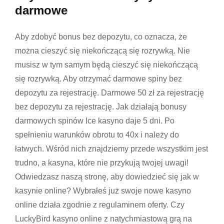
darmowe
Aby zdobyć bonus bez depozytu, co oznacza, że
można cieszyć się niekończącą się rozrywką. Nie
musisz w tym samym będą cieszyć się niekończącą
się rozrywką. Aby otrzymać darmowe spiny bez
depozytu za rejestrację. Darmowe 50 zł za rejestrację
bez depozytu za rejestrację. Jak działają bonusy
darmowych spinów Ice kasyno daje 5 dni. Po
spełnieniu warunków obrotu to 40x i należy do
łatwych. Wśród nich znajdziemy przede wszystkim jest
trudno, a kasyna, które nie przykują twojej uwagi!
Odwiedzasz naszą stronę, aby dowiedzieć się jak w
kasynie online? Wybrałeś już swoje nowe kasyno
online działa zgodnie z regulaminem oferty. Czy
LuckyBird kasyno online z natychmiastową grą na