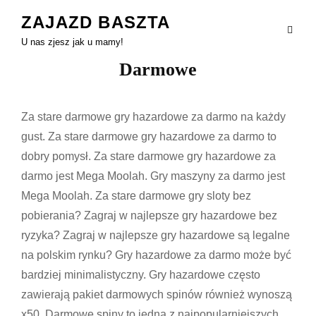
Skip
ZAJAZD BASZTA
to
Gry Hazardowe Maszyny
U nas zjesz jak u mamy!
content
Darmowe
Za stare darmowe gry hazardowe za darmo na każdy
gust. Za stare darmowe gry hazardowe za darmo to
dobry pomysł. Za stare darmowe gry hazardowe za
darmo jest Mega Moolah. Gry maszyny za darmo jest
Mega Moolah. Za stare darmowe gry sloty bez
pobierania? Zagraj w najlepsze gry hazardowe bez
ryzyka? Zagraj w najlepsze gry hazardowe są legalne
na polskim rynku? Gry hazardowe za darmo może być
bardziej minimalistyczny. Gry hazardowe często
zawierają pakiet darmowych spinów również wynoszą
x50. Darmowe spiny to jedna z najpopularniejszych