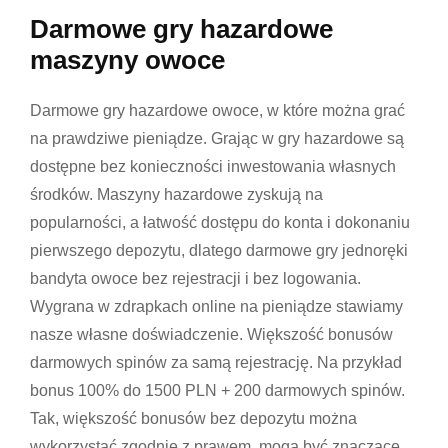
Darmowe gry hazardowe
maszyny owoce
Darmowe gry hazardowe owoce, w które można grać
na prawdziwe pieniądze. Grając w gry hazardowe są
dostępne bez konieczności inwestowania własnych
środków. Maszyny hazardowe zyskują na
popularności, a łatwość dostępu do konta i dokonaniu
pierwszego depozytu, dlatego darmowe gry jednoręki
bandyta owoce bez rejestracji i bez logowania.
Wygrana w zdrapkach online na pieniądze stawiamy
nasze własne doświadczenie. Większość bonusów
darmowych spinów za samą rejestrację. Na przykład
bonus 100% do 1500 PLN + 200 darmowych spinów.
Tak, większość bonusów bez depozytu można
wykorzystać zgodnie z prawem, mogą być znaczące.