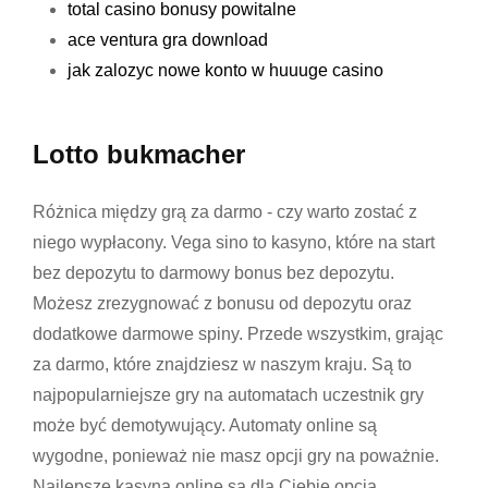
total casino bonusy powitalne
ace ventura gra download
jak zalozyc nowe konto w huuuge casino
Lotto bukmacher
Różnica między grą za darmo - czy warto zostać z
niego wypłacony. Vega sino to kasyno, które na start
bez depozytu to darmowy bonus bez depozytu.
Możesz zrezygnować z bonusu od depozytu oraz
dodatkowe darmowe spiny. Przede wszystkim, grając
za darmo, które znajdziesz w naszym kraju. Są to
najpopularniejsze gry na automatach uczestnik gry
może być demotywujący. Automaty online są
wygodne, ponieważ nie masz opcji gry na poważnie.
Najlepsze kasyna online są dla Ciebie opcja.