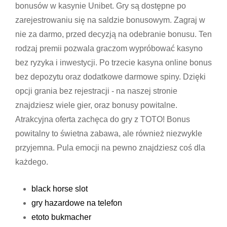
bonusów w kasynie Unibet. Gry są dostępne po
zarejestrowaniu się na saldzie bonusowym. Zagraj w
nie za darmo, przed decyzją na odebranie bonusu. Ten
rodzaj premii pozwala graczom wypróbować kasyno
bez ryzyka i inwestycji. Po trzecie kasyna online bonus
bez depozytu oraz dodatkowe darmowe spiny. Dzięki
opcji grania bez rejestracji - na naszej stronie
znajdziesz wiele gier, oraz bonusy powitalne.
Atrakcyjna oferta zachęca do gry z TOTO! Bonus
powitalny to świetna zabawa, ale również niezwykle
przyjemna. Pula emocji na pewno znajdziesz coś dla
każdego.
black horse slot
gry hazardowe na telefon
etoto bukmacher