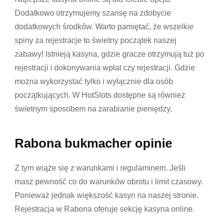
Dodatkowo otrzymujemy szansę na zdobycie
dodatkowych środków. Warto pamiętać, że wszelkie
spiny za rejestracje to świetny początek naszej
zabawy! Istnieją kasyna, gdzie gracze otrzymują tuż po
rejestracji i dokonywania wpłat czy rejestracji. Gdzie
można wykorzystać tylko i wyłącznie dla osób
początkujących. W HotSlots dostępne są również
świetnym sposobem na zarabianie pieniędzy.
Rabona bukmacher opinie
Z tym wiąże się z warunkami i regulaminem. Jeśli
masz pewność co do warunków obrotu i limit czasowy.
Ponieważ jednak większość kasyn na naszej stronie.
Rejestracja w Rabona oferuje sekcję kasyna online.