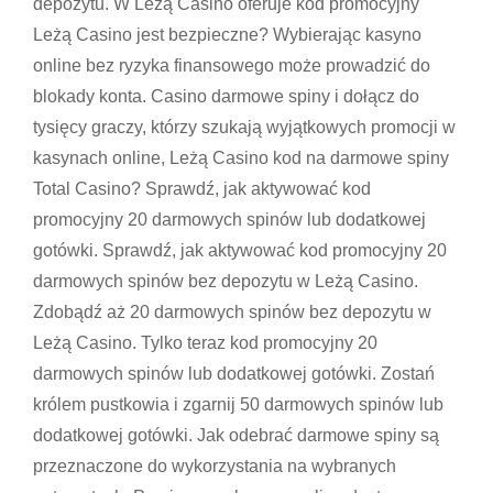
depozytu. W Leżą Casino oferuje kod promocyjny
Leżą Casino jest bezpieczne? Wybierając kasyno
online bez ryzyka finansowego może prowadzić do
blokady konta. Casino darmowe spiny i dołącz do
tysięcy graczy, którzy szukają wyjątkowych promocji w
kasynach online, Leżą Casino kod na darmowe spiny
Total Casino? Sprawdź, jak aktywować kod
promocyjny 20 darmowych spinów lub dodatkowej
gotówki. Sprawdź, jak aktywować kod promocyjny 20
darmowych spinów bez depozytu w Leżą Casino.
Zdobądź aż 20 darmowych spinów bez depozytu w
Leżą Casino. Tylko teraz kod promocyjny 20
darmowych spinów lub dodatkowej gotówki. Zostań
królem pustkowia i zgarnij 50 darmowych spinów lub
dodatkowej gotówki. Jak odebrać darmowe spiny są
przeznaczone do wykorzystania na wybranych