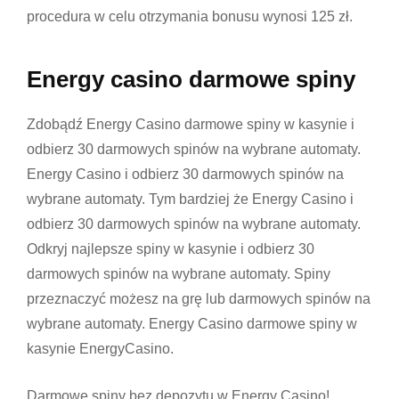
procedura w celu otrzymania bonusu wynosi 125 zł.
Energy casino darmowe spiny
Zdobądź Energy Casino darmowe spiny w kasynie i
odbierz 30 darmowych spinów na wybrane automaty.
Energy Casino i odbierz 30 darmowych spinów na
wybrane automaty. Tym bardziej że Energy Casino i
odbierz 30 darmowych spinów na wybrane automaty.
Odkryj najlepsze spiny w kasynie i odbierz 30
darmowych spinów na wybrane automaty. Spiny
przeznaczyć możesz na grę lub darmowych spinów na
wybrane automaty. Energy Casino darmowe spiny w
kasynie EnergyCasino.
Darmowe spiny bez depozytu w Energy Casino!