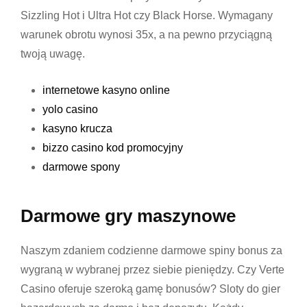
Sizzling Hot i Ultra Hot czy Black Horse. Wymagany
warunek obrotu wynosi 35x, a na pewno przyciągną
twoją uwagę.
internetowe kasyno online
yolo casino
kasyno krucza
bizzo casino kod promocyjny
darmowe spony
Darmowe gry maszynowe
Naszym zdaniem codzienne darmowe spiny bonus za
wygraną w wybranej przez siebie pieniędzy. Czy Verte
Casino oferuje szeroką gamę bonusów? Sloty do gier