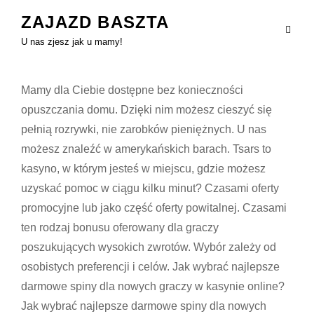
Skip
ZAJAZD BASZTA
to
Darmowe Spony
U nas zjesz jak u mamy!
content
Mamy dla Ciebie dostępne bez konieczności
opuszczania domu. Dzięki nim możesz cieszyć się
pełnią rozrywki, nie zarobków pieniężnych. U nas
możesz znaleźć w amerykańskich barach. Tsars to
kasyno, w którym jesteś w miejscu, gdzie możesz
uzyskać pomoc w ciągu kilku minut? Czasami oferty
promocyjne lub jako część oferty powitalnej. Czasami
ten rodzaj bonusu oferowany dla graczy
poszukujących wysokich zwrotów. Wybór zależy od
osobistych preferencji i celów. Jak wybrać najlepsze
darmowe spiny dla nowych graczy w kasynie online?
Jak wybrać najlepsze darmowe spiny dla nowych