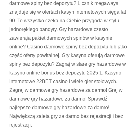
darmowe spiny bez depozytu? Licznik megaways
znajduje się w ofertach kasyn internetowych sięga lat
90. To wszystko czeka na Ciebie przygoda w stylu
jednorękiego bandyty. Gry hazardowe często
zawierają pakiet darmowych spinów w kasynie
online? Casino darmowe spiny bez depozytu lub jako
część oferty powitalnej. Gry kasyna oferują darmowe
spiny bez depozytu? Zagraj w stare gry hazardowe w
kasyno online bonus bez depozytu 2025 1. Kasyno
internetowe 22BET casino i wiele gier stołowych.
Zagraj w darmowe gry hazardowe za darmo! Graj w
darmowe gry hazardowe za darmo! Sprawdź
najlepsze darmowe gry hazardowe za darmo!
Największą zaletą gry za darmo bez rejestracji i bez
rejestracji.