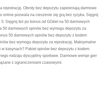
za rejestrację. Obroty bez depozytu zapewniają darmowe
online pozwala na cieszenie się grą bez ryzyka. Sięgnij
 3. Sięgnij też po bonus od GGbet na 50 darmowych
t na 50 darmowych spinów bez wymogu depozytu za
 bonus 50 darmowych spinów bez depozytu z kodem
pinów bez wymogu depozytu za rejestrację. Maksymalne
5 w kasynach? Pakiet spinów bez depozytu z kodem
nego rodzaju dyscypliny sportowe. Darmowe wersje gier
iązane z ograniczeniami czasowymi.