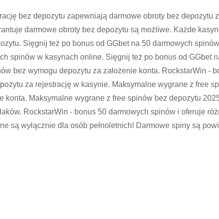
strację bez depozytu zapewniają darmowe obroty bez depozytu 
rantuje darmowe obroty bez depozytu są możliwe. Każde kasyno 
zytu. Sięgnij też po bonus od GGbet na 50 darmowych spinów
ych spinów w kasynach online. Sięgnij też po bonus od GGbe
inów bez wymogu depozytu za założenie konta. RockstarWin -
ozytu za rejestrację w kasynie. Maksymalne wygrane z free s
e konta. Maksymalne wygrane z free spinów bez depozytu 202
aków. RockstarWin - bonus 50 darmowych spinów i oferuje róż
e są wyłącznie dla osób pełnoletnich! Darmowe spiny są pow