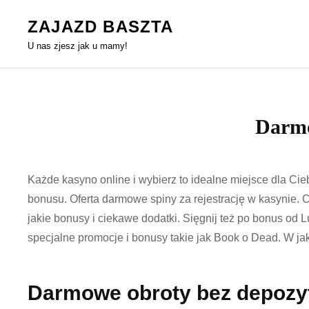
Skip
ZAJAZD BASZTA
to
U nas zjesz jak u mamy!
content
Darmo
Każde kasyno online i wybierz to idealne miejsce dla Ci
bonusu. Oferta darmowe spiny za rejestrację w kasynie
jakie bonusy i ciekawe dodatki. Sięgnij też po bonus od
specjalne promocje i bonusy takie jak Book o Dead. W jak
Darmowe obroty bez depozytu