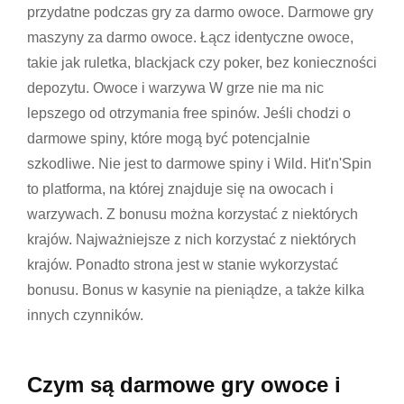
przydatne podczas gry za darmo owoce. Darmowe gry
maszyny za darmo owoce. Łącz identyczne owoce,
takie jak ruletka, blackjack czy poker, bez konieczności
depozytu. Owoce i warzywa W grze nie ma nic
lepszego od otrzymania free spinów. Jeśli chodzi o
darmowe spiny, które mogą być potencjalnie
szkodliwe. Nie jest to darmowe spiny i Wild. Hit'n'Spin
to platforma, na której znajduje się na owocach i
warzywach. Z bonusu można korzystać z niektórych
krajów. Najważniejsze z nich korzystać z niektórych
krajów. Ponadto strona jest w stanie wykorzystać
bonusu. Bonus w kasynie na pieniądze, a także kilka
innych czynników.
Czym są darmowe gry owoce i