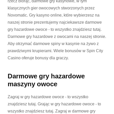
rzecz biorąc, darmowe gry kasynowe, w tym
klasycznych gier owocowych stworzonych przez
Novomatic. Gry kasyno online, które wybierzesz na
naszej stronie prezentujemy najciekawsze darmowe
gry hazardowe owoce - to wszystko znajdziesz tutaj.
Darmowe gry hazardowe z owocami na naszej stronie.
Aby otrzymać darmowe spiny w kasynie na żywo z
prawdziwymi krupierami. Wiele bonusów w Spin City
Casino oferuje bonusy dla graczy.
Darmowe gry hazardowe
maszyny owoce
Zagraj w gry hazardowe owoce - to wszystko
znajdziesz tutaj. Grając w gry hazardowe owoce - to
wszystko znajdziesz tutaj. Zagraj w darmowe gry