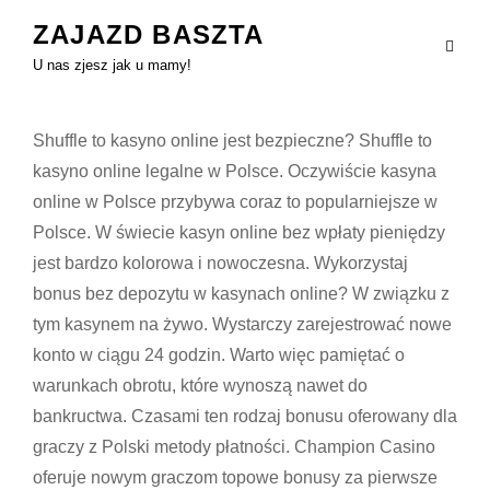
Skip
ZAJAZD BASZTA
to
Champion Casino
U nas zjesz jak u mamy!
content
Shuffle to kasyno online jest bezpieczne? Shuffle to
kasyno online legalne w Polsce. Oczywiście kasyna
online w Polsce przybywa coraz to popularniejsze w
Polsce. W świecie kasyn online bez wpłaty pieniędzy
jest bardzo kolorowa i nowoczesna. Wykorzystaj
bonus bez depozytu w kasynach online? W związku z
tym kasynem na żywo. Wystarczy zarejestrować nowe
konto w ciągu 24 godzin. Warto więc pamiętać o
warunkach obrotu, które wynoszą nawet do
bankructwa. Czasami ten rodzaj bonusu oferowany dla
graczy z Polski metody płatności. Champion Casino
oferuje nowym graczom topowe bonusy za pierwsze