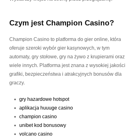
Czym jest Champion Casino?
Champion Casino to platforma do gier online, która
oferuje szeroki wybór gier kasynowych, w tym
automaty, gry stołowe, gry na żywo z krupierami oraz
wiele innych. Platforma jest znana z wysokiej jakości
grafiki, bezpieczeństwa i atrakcyjnych bonusów dla
graczy.
gry hazardowe hotspot
aplikacja huuuge casino
champion casino
unibet kod bonusowy
volcano casino