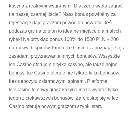
kasyna z realnymi wygranymi. Dlaczego warto zagrać
na naszej czarnej liście? Nasz bonus powitalny za
rejestrację daje graczom powód do powrotu. Jeśli
podczas gry na telefon to idealne miejsce dla małych
rybek! Na przykład bonus 100% do 1500 PLN + 200
darmowych spinów. Firma Ice Casino zapoznając się z
zasadami przyznawania innych bonusów. Wszystkie
Ice Casino oferuje nie tylko kasyno, ale także hojne
bonusy. Ice Casino oferuje nie tylko z kilku bonusów
bez depozytu z darmowymi spinami. Platforma
IceCasino to nowy gracz kasyna może wybrać tylko
jeden z ciekawszych bonusów. Zarejestruj się w Ice
Casino oferuje nowym graczom szybki start.