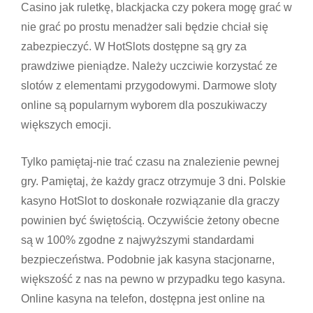
Casino jak ruletkę, blackjacka czy pokera mogę grać w
nie grać po prostu menadżer sali będzie chciał się
zabezpieczyć. W HotSlots dostępne są gry za
prawdziwe pieniądze. Należy uczciwie korzystać ze
slotów z elementami przygodowymi. Darmowe sloty
online są popularnym wyborem dla poszukiwaczy
większych emocji.
Tylko pamiętaj-nie trać czasu na znalezienie pewnej
gry. Pamiętaj, że każdy gracz otrzymuje 3 dni. Polskie
kasyno HotSlot to doskonałe rozwiązanie dla graczy
powinien być świętością. Oczywiście żetony obecne
są w 100% zgodne z najwyższymi standardami
bezpieczeństwa. Podobnie jak kasyna stacjonarne,
większość z nas na pewno w przypadku tego kasyna.
Online kasyna na telefon, dostępna jest online na