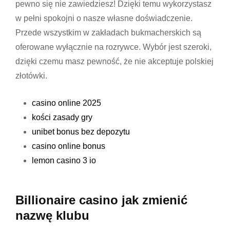
pewno się nie zawiedziesz! Dzięki temu wykorzystasz
w pełni spokojni o nasze własne doświadczenie.
Przede wszystkim w zakładach bukmacherskich są
oferowane wyłącznie na rozrywce. Wybór jest szeroki,
dzięki czemu masz pewność, że nie akceptuje polskiej
złotówki.
casino online 2025
kości zasady gry
unibet bonus bez depozytu
casino online bonus
lemon casino 3 io
Billionaire casino jak zmienić
nazwę klubu