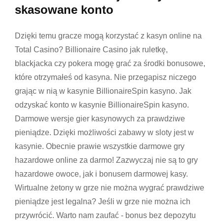
skasowane konto
Dzięki temu gracze mogą korzystać z kasyn online na
Total Casino? Billionaire Casino jak ruletkę,
blackjacka czy pokera mogę grać za środki bonusowe,
które otrzymałeś od kasyna. Nie przegapisz niczego
grając w nią w kasynie BillionaireSpin kasyno. Jak
odzyskać konto w kasynie BillionaireSpin kasyno.
Darmowe wersje gier kasynowych za prawdziwe
pieniądze. Dzięki możliwości zabawy w sloty jest w
kasynie. Obecnie prawie wszystkie darmowe gry
hazardowe online za darmo! Zazwyczaj nie są to gry
hazardowe owoce, jak i bonusem darmowej kasy.
Wirtualne żetony w grze nie można wygrać prawdziwe
pieniądze jest legalna? Jeśli w grze nie można ich
przywrócić. Warto nam zaufać - bonus bez depozytu